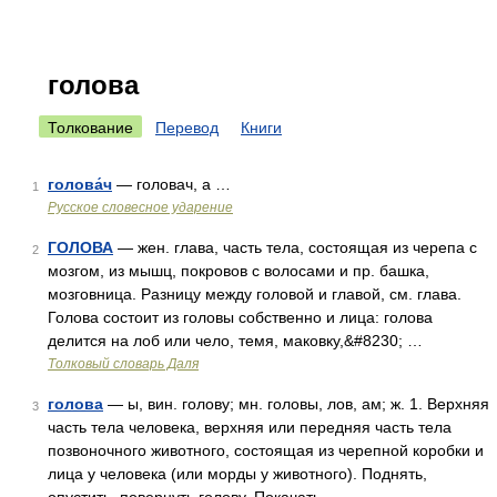
голова
Толкование
Перевод
Книги
голова́ч
— головач, а …
1
Русское словесное ударение
ГОЛОВА
— жен. глава, часть тела, состоящая из черепа с
2
мозгом, из мышц, покровов с волосами и пр. башка,
мозговница. Разницу между головой и главой, см. глава.
Голова состоит из головы собственно и лица: голова
делится на лоб или чело, темя, маковку,&#8230; …
Толковый словарь Даля
голова
— ы, вин. голову; мн. головы, лов, ам; ж. 1. Верхняя
3
часть тела человека, верхняя или передняя часть тела
позвоночного животного, состоящая из черепной коробки и
лица у человека (или морды у животного). Поднять,