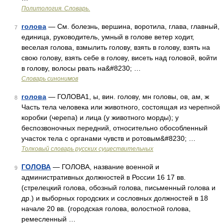
Политология. Словарь.
голова
— См. болезнь, вершина, воротила, глава, главный,
7
единица, руководитель, умный в голове ветер ходит,
веселая голова, взмылить голову, взять в голову, взять на
свою голову, взять себе в голову, висеть над головой, войти
в голову, волосы рвать на&#8230; …
Словарь синонимов
голова
— ГОЛОВА1, ы, вин. голову, мн головы, ов, ам, ж
8
Часть тела человека или животного, состоящая из черепной
коробки (черепа) и лица (у животного морды); у
беспозвоночных передний, относительно обособленный
участок тела с органами чувств и ротовым&#8230; …
Толковый словарь русских существительных
ГОЛОВА
— ГОЛОВА, название военной и
9
административных должностей в России 16 17 вв.
(стрелецкий голова, обозный голова, письменный голова и
др.) и выборных городских и сословных должностей в 18
начале 20 вв. (городская голова, волостной голова,
ремесленный …