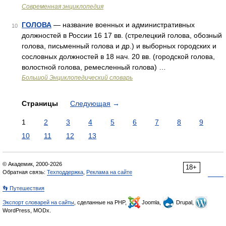
Современная энциклопедия
ГОЛОВА
— название военных и административных
10
должностей в России 16 17 вв. (стрелецкий голова, обозный
голова, письменный голова и др.) и выборных городских и
сословных должностей в 18 нач. 20 вв. (городской голова,
волостной голова, ремесленный голова) …
Большой Энциклопедический словарь
Страницы
Следующая
→
1
2
3
4
5
6
7
8
9
10
11
12
13
© Академик, 2000-2026
18+
Обратная связь:
Техподдержка
,
Реклама на сайте
👣 Путешествия
Экспорт словарей на сайты
, сделанные на PHP,
Joomla,
Drupal,
WordPress, MODx.