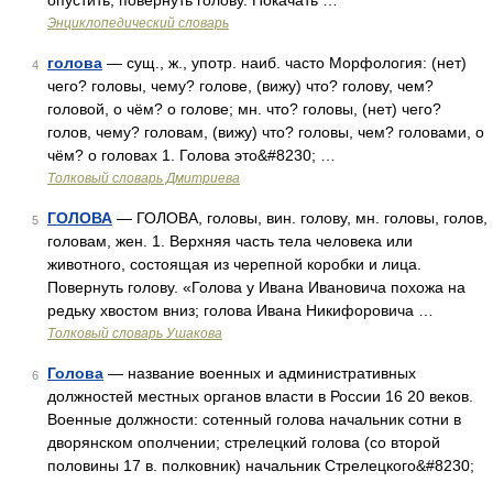
опустить, повернуть голову. Покачать …
Энциклопедический словарь
голова
— сущ., ж., употр. наиб. часто Морфология: (нет)
4
чего? головы, чему? голове, (вижу) что? голову, чем?
головой, о чём? о голове; мн. что? головы, (нет) чего?
голов, чему? головам, (вижу) что? головы, чем? головами, о
чём? о головах 1. Голова это&#8230; …
Толковый словарь Дмитриева
ГОЛОВА
— ГОЛОВА, головы, вин. голову, мн. головы, голов,
5
головам, жен. 1. Верхняя часть тела человека или
животного, состоящая из черепной коробки и лица.
Повернуть голову. «Голова у Ивана Ивановича похожа на
редьку хвостом вниз; голова Ивана Никифоровича …
Толковый словарь Ушакова
Голова
— название военных и административных
6
должностей местных органов власти в России 16 20 веков.
Военные должности: сотенный голова начальник сотни в
дворянском ополчении; стрелецкий голова (со второй
половины 17 в. полковник) начальник Стрелецкого&#8230;
…